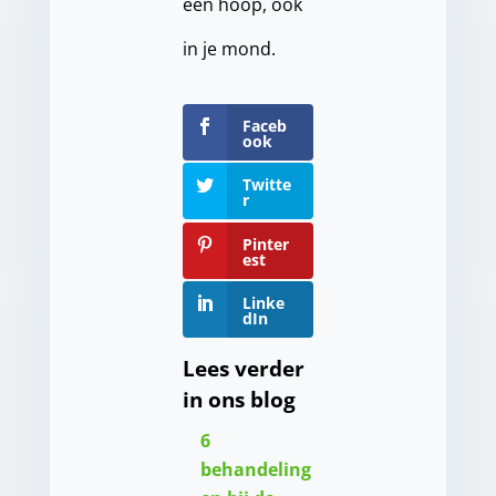
een hoop, ook
in je mond.
Faceb
ook
Twitte
r
Pinter
est
Linke
dIn
Lees verder
in ons blog
6
behandeling