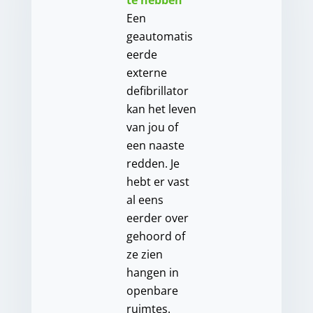
te hebben
Een
geautomatis
eerde
externe
defibrillator
kan het leven
van jou of
een naaste
redden. Je
hebt er vast
al eens
eerder over
gehoord of
ze zien
hangen in
openbare
ruimtes.