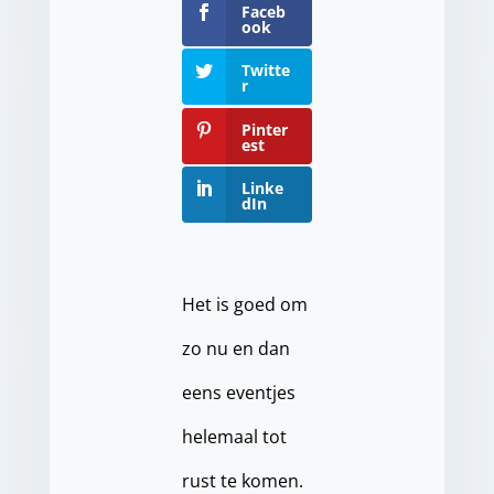
Faceb
ook
Twitte
r
Pinter
est
Linke
dIn
Het is goed om
zo nu en dan
eens eventjes
helemaal tot
rust te komen.