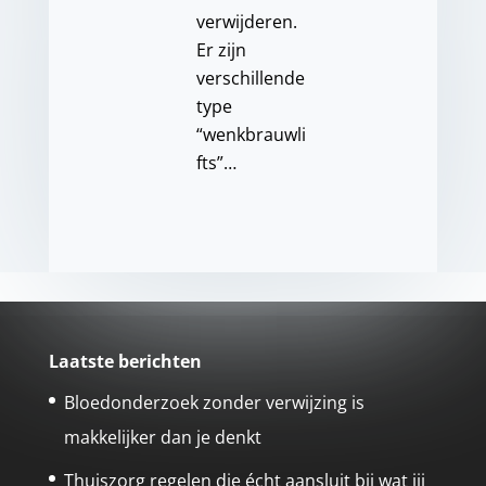
verwijderen.
Er zijn
verschillende
type
“wenkbrauwli
fts”…
Laatste berichten
Bloedonderzoek zonder verwijzing is
makkelijker dan je denkt
Thuiszorg regelen die écht aansluit bij wat jij