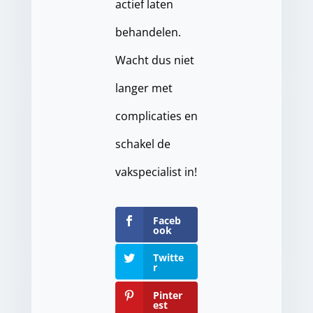
actief laten
behandelen.
Wacht dus niet
langer met
complicaties en
schakel de
vakspecialist in!
Faceb
ook
Twitte
r
Pinter
est