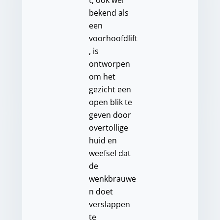
t, ook wel
bekend als
een
voorhoofdlift
, is
ontworpen
om het
gezicht een
open blik te
geven door
overtollige
huid en
weefsel dat
de
wenkbrauwe
n doet
verslappen
te