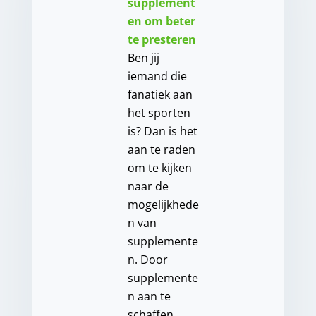
supplement
en om beter
te presteren
Ben jij
iemand die
fanatiek aan
het sporten
is? Dan is het
aan te raden
om te kijken
naar de
mogelijkhede
n van
supplemente
n. Door
supplemente
n aan te
schaffen