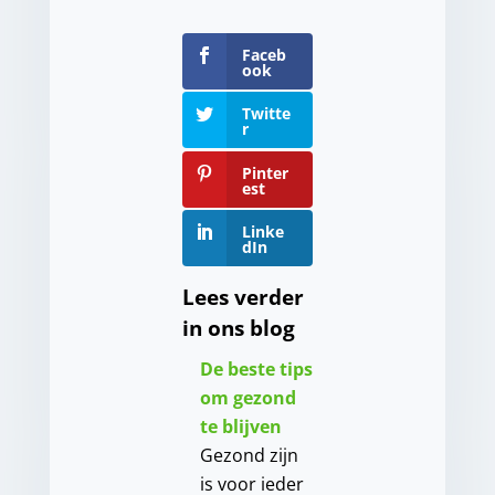
Faceb
ook
Twitte
r
Pinter
est
Linke
dIn
Lees verder
in ons blog
De beste tips
om gezond
te blijven
Gezond zijn
is voor ieder