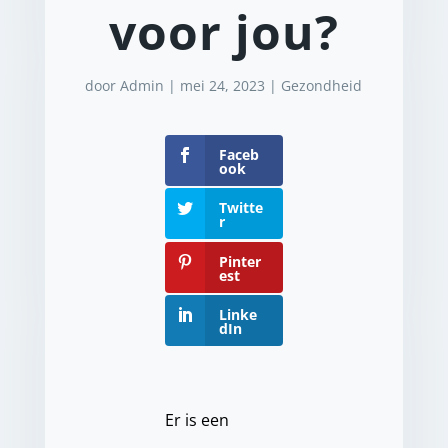
voor jou?
door
Admin
|
mei 24, 2023
|
Gezondheid
Faceb
ook
Twitte
r
Pinter
est
Linke
dIn
Er is een