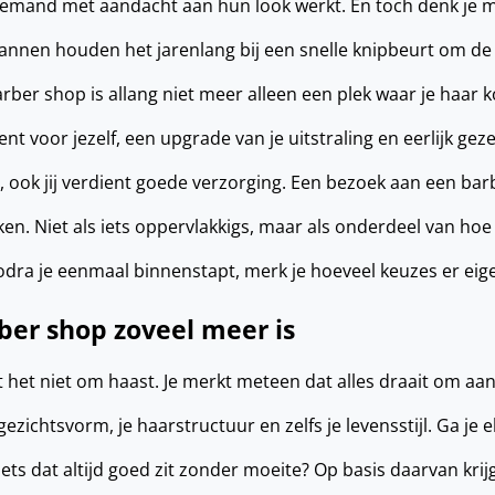
iemand met aandacht aan hun look werkt. En toch denk je mi
mannen houden het jarenlang bij een snelle knipbeurt om de 
arber shop is allang niet meer alleen een plek waar je haar 
t voor jezelf, een upgrade van je uitstraling en eerlijk g
, ook jij verdient goede verzorging. Een bezoek aan een barb
en. Niet als iets oppervlakkigs, maar als onderdeel van hoe 
zodra je eenmaal binnenstapt, merk je hoeveel keuzes er eigen
er shop zoveel meer is
t het niet om haast. Je merkt meteen dat alles draait om aan
ezichtsvorm, je haarstructuur en zelfs je levensstijl. Ga je 
 iets dat altijd goed zit zonder moeite? Op basis daarvan krij