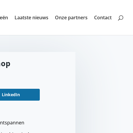
ieën
Laatste nieuws
Onze partners
Contact
hop
LinkedIn
 ontspannen