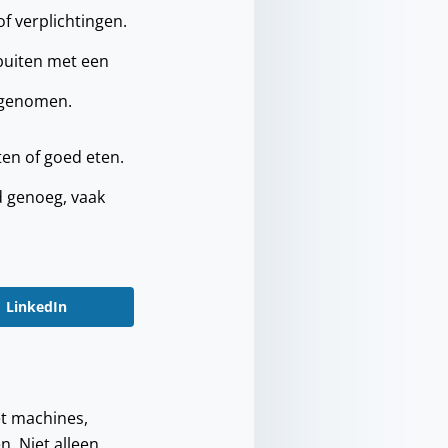
f verplichtingen.
 buiten met een
t genomen.
ten of goed eten.
d genoeg, vaak
LinkedIn
met machines,
n. Niet alleen