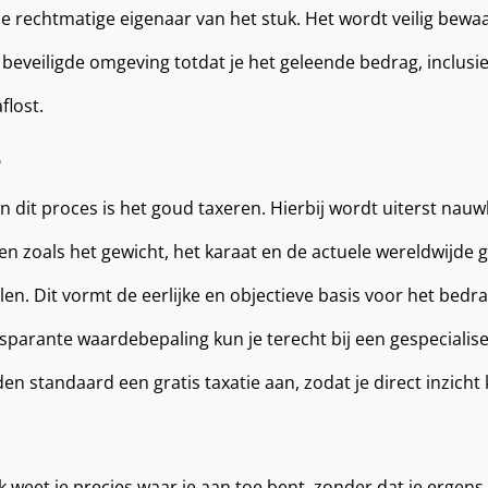
 de rechtmatige eigenaar van het stuk. Het wordt veilig bew
eveiligde omgeving totdat je het geleende bedrag, inclusie
flost.
e
n dit proces is het goud taxeren. Hierbij wordt uiterst nau
en zoals het gewicht, het karaat en de actuele wereldwijde
len. Dit vormt de eerlijke en objectieve basis voor het bedr
sparante waardebepaling kun je terecht bij een gespecialisee
den standaard een gratis taxatie aan, zodat je direct inzicht k
weet je precies waar je aan toe bent, zonder dat je ergens 