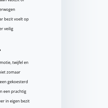
verwogen
ar bezit voelt op
r veilig
?
otie, twijfel en
 niet zomaar
t een gekoesterd
an een prachtig
er in eigen bezit