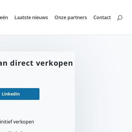
ieën
Laatste nieuws
Onze partners
Contact
an direct verkopen
LinkedIn
initief verkopen