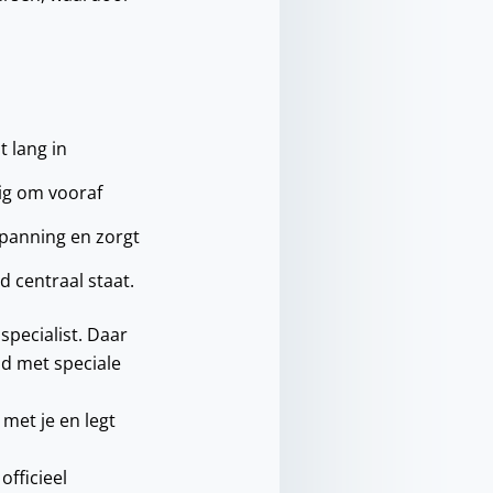
t lang in
tig om vooraf
spanning en zorgt
jd centraal staat.
pecialist. Daar
id met speciale
met je en legt
officieel