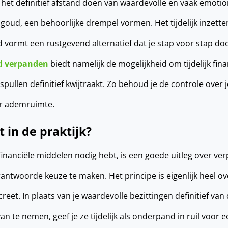
 het definitief afstand doen van waardevolle en vaak emoti
f goud, een behoorlijke drempel vormen. Het tijdelijk inzett
 vormt een rustgevend alternatief dat je stap voor stap do
d verpanden
biedt namelijk de mogelijkheid om tijdelijk fina
 spullen definitief kwijtraakt. Zo behoud je de controle ov
er ademruimte.
 in de praktijk?
a financiële middelen nodig hebt, is een goede uitleg over v
antwoorde keuze te maken. Het principe is eigenlijk heel ove
creet. In plaats van je waardevolle bezittingen definitief va
n te nemen, geef je ze tijdelijk als onderpand in ruil voor 