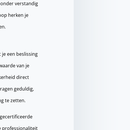
jzonder verstandig
oop herken je
en.
 je een beslissing
 waarde van je
kerheid direct
vragen geduldig,
g te zetten.
gecertificeerde
professionaliteit