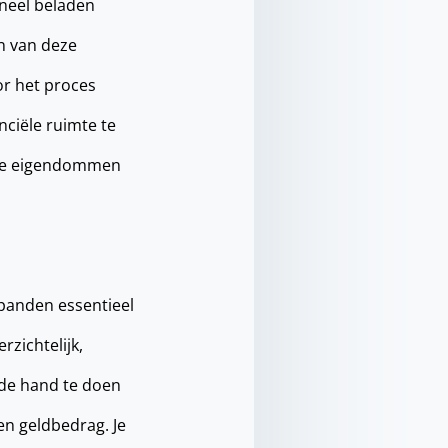
oneel beladen
en van deze
or het proces
nciële ruimte te
er je eigendommen
erpanden essentieel
rzichtelijk,
n de hand te doen
een geldbedrag. Je