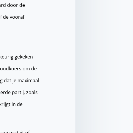
aard door de
f de vooraf
wkeurig gekeken
 goudkoers om de
ag dat je maximaal
rde partij, zoals
rijgt in de
aan vastzit of