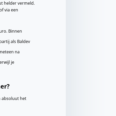
st helder vermeld.
of via een
uro. Binnen
artij als Baldev
g meteen na
rwijl je
ner?
n absoluut het