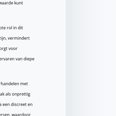
e waarde kunt
e rol in dit
zijn, vermindert
orgt voor
t ervaren van diepe
derhandelen met
k als onprettig
ia een discreet en
oersen, waardoor