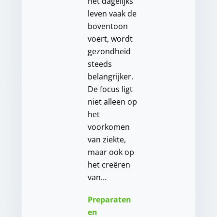
het dagelijks
leven vaak de
boventoon
voert, wordt
gezondheid
steeds
belangrijker.
De focus ligt
niet alleen op
het
voorkomen
van ziekte,
maar ook op
het creëren
van…
Preparaten
en