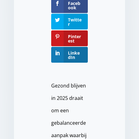
Faceb
ook
Twitte
r
Pinter
est
Linke
dIn
Gezond blijven
in 2025 draait
om een
gebalanceerde
aanpak waarbij